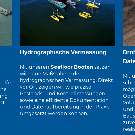
Hydrographische Vermessung
Dro
Dat
Mit unseren
Seafloor Booten
setzen
wir neue Maßstäbe in der
Mit 
hydrographischen Vermessung. Direkt
schn
hilfe
vor Ort zeigen
wir, w
ie präzise
mögl
ine
Bestands- und Kontrollmessungen
Ober
ung
sowie eine effiziente Dokumentation
Volu
ht.
und Datenaufbereitung in der Praxis
und 
umgesetzt werden können.
Baus
zuve
reali